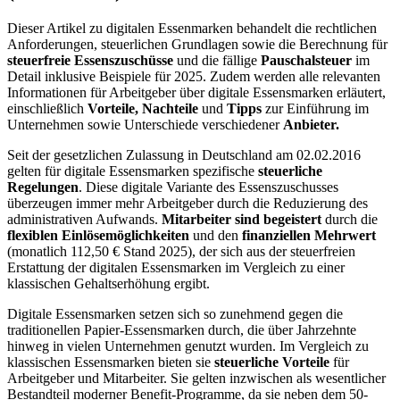
Dieser Artikel zu digitalen Essenmarken behandelt die rechtlichen
Anforderungen, steuerlichen Grundlagen sowie die Berechnung für
steuerfreie Essenszuschüsse
und die fällige
Pauschalsteuer
im
Detail inklusive Beispiele für 2025. Zudem werden alle relevanten
Informationen für Arbeitgeber über digitale Essensmarken erläutert,
einschließlich
Vorteile, Nachteile
und
Tipps
zur
Einführung im
Unternehmen sowie Unterschiede verschiedener
Anbieter.
Seit der gesetzlichen Zulassung in Deutschland am 02.02.2016
gelten für digitale Essensmarken spezifische
steuerliche
Regelungen
. Diese digitale Variante des Essenszuschusses
überzeugen immer mehr Arbeitgeber durch die Reduzierung des
administrativen Aufwands.
Mitarbeiter sind begeistert
durch die
flexiblen Einlösemöglichkeiten
und den
finanziellen Mehrwert
(monatlich 112,50 € Stand 2025), der sich aus der steuerfreien
Erstattung der digitalen Essensmarken im Vergleich zu einer
klassischen Gehaltserhöhung ergibt.
Digitale Essensmarken setzen sich so zunehmend gegen die
traditionellen Papier-Essensmarken durch, die über Jahrzehnte
hinweg in vielen Unternehmen genutzt wurden. Im Vergleich zu
klassischen Essensmarken bieten sie
steuerliche Vorteile
für
Arbeitgeber und Mitarbeiter. Sie gelten inzwischen als wesentlicher
Bestandteil moderner Benefit-Programme, da sie neben dem 50-