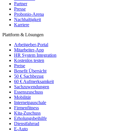
Partner
Presse
Probonio-Arena
Nachhaltigkeit
Karriere
Plattform & Lösungen
Arbeitgeber-Portal
Mitarbeiter-App
HR System Integration
Kostenlos testen
Preise
Benefit Übersicht
50 € Sachbezug
60 € Aufmerksamkeit
Sachzuwendungen
Essenszuschuss
Mobilität
Internetpauschale
Firmenfitness
Kita-Zuschuss
Erholungsbeihilfe
Dienstfahrrad
E-Auto