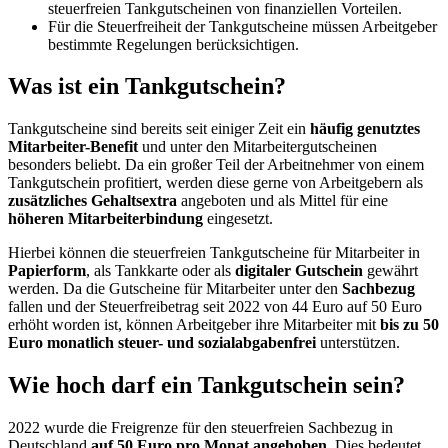
steuerfreien Tankgutscheinen von finanziellen Vorteilen.
Für die Steuerfreiheit der Tankgutscheine müssen Arbeitgeber
bestimmte Regelungen berücksichtigen.
Was ist ein Tankgutschein?
Tankgutscheine sind bereits seit einiger Zeit ein
häufig genutztes
Mitarbeiter-Benefit
und unter den Mitarbeitergutscheinen
besonders beliebt. Da ein großer Teil der Arbeitnehmer von einem
Tankgutschein profitiert, werden diese gerne von Arbeitgebern als
zusätzliches Gehaltsextra
angeboten und als Mittel für eine
höheren Mitarbeiterbindung
eingesetzt.
Hierbei können die steuerfreien Tankgutscheine für Mitarbeiter in
Papierform
, als Tankkarte oder als
digitaler Gutschein
gewährt
werden. Da die Gutscheine für Mitarbeiter unter den
Sachbezug
fallen und der Steuerfreibetrag seit 2022 von 44 Euro auf 50 Euro
erhöht worden ist, können Arbeitgeber ihre Mitarbeiter mit
bis zu 50
Euro monatlich steuer- und sozialabgabenfrei
unterstützen.
Wie hoch darf ein Tankgutschein sein?
2022 wurde die Freigrenze für den steuerfreien Sachbezug in
Deutschland
auf 50 Euro pro Monat angehoben
. Dies bedeutet,